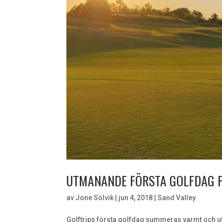
UTMANANDE FÖRSTA GOLFDAG P
av
Jone Sölvik
|
jun 4, 2018
|
Sand Valley
Golftrips första golfdag summeras varmt och u