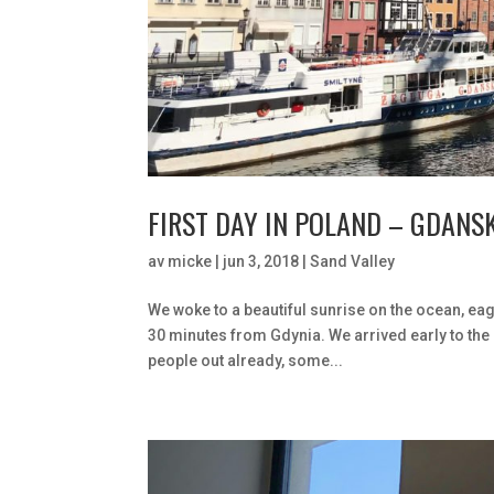
FIRST DAY IN POLAND – GDANS
av
micke
|
jun 3, 2018
|
Sand Valley
We woke to a beautiful sunrise on the ocean, eage
30 minutes from Gdynia. We arrived early to the
people out already, some...