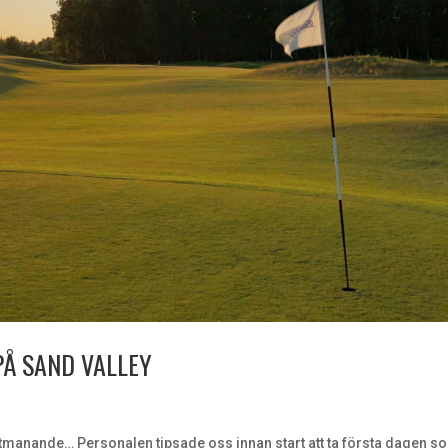
Å SAND VALLEY
tmanande… Personalen tipsade oss innan start att ta första dagen s