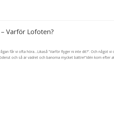
 – Varför Lofoten?
ågan får vi ofta höra…Likaså ”Varför flyger ni inte dit?”. Och något vi 
g söderut och så är vädret och banorna mycket bättre!”Idén kom efter a