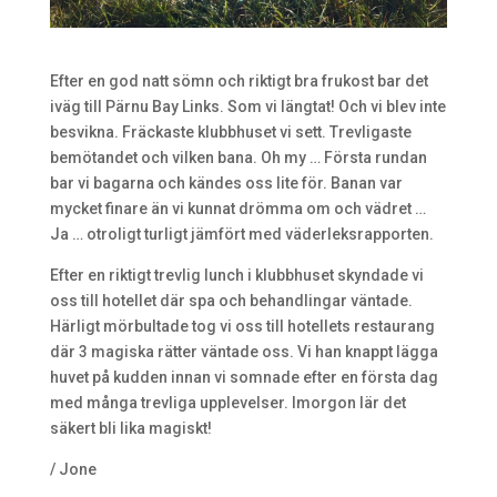
Efter en god natt sömn och riktigt bra frukost bar det
iväg till Pärnu Bay Links. Som vi längtat! Och vi blev inte
besvikna. Fräckaste klubbhuset vi sett. Trevligaste
bemötandet och vilken bana. Oh my … Första rundan
bar vi bagarna och kändes oss lite för. Banan var
mycket finare än vi kunnat drömma om och vädret …
Ja … otroligt turligt jämfört med väderleksrapporten.
Efter en riktigt trevlig lunch i klubbhuset skyndade vi
oss till hotellet där spa och behandlingar väntade.
Härligt mörbultade tog vi oss till hotellets restaurang
där 3 magiska rätter väntade oss. Vi han knappt lägga
huvet på kudden innan vi somnade efter en första dag
med många trevliga upplevelser. Imorgon lär det
säkert bli lika magiskt!
/ Jone